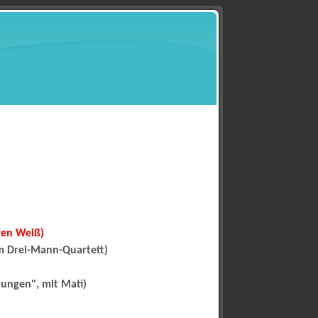
gen Weiß)
em Drei-Mann-Quartett)
ngen", mit Matì)