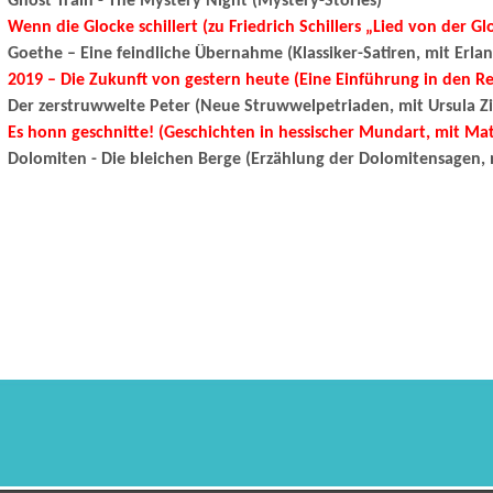
Ghost Train - The Mystery Night (Mystery-Stories)
Wenn die Glocke schillert (zu Friedrich Schillers „Lied von der G
Goethe – Eine feindliche Übernahme (Klassiker-Satiren, mit Erlan
2019 – Die Zukunft von gestern heute (Eine Einführung in den R
Der zerstruwwelte Peter (Neue Struwwelpetriaden, mit Ursula Zi
Es honn geschnitte! (Geschichten in hessischer Mundart, mit Mat
Dolomiten - Die bleichen Berge (Erzählung der Dolomitensagen, 