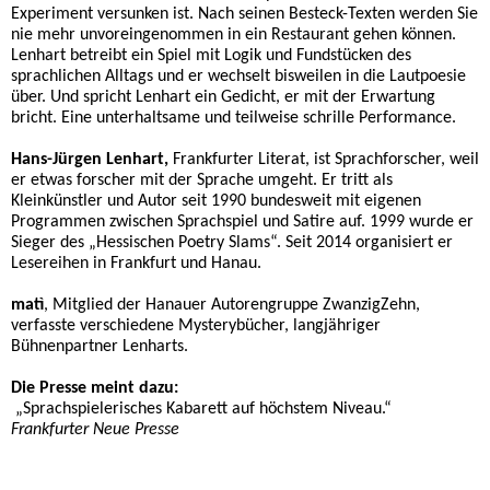
Experiment versunken ist. Nach seinen Besteck-Texten werden Sie
Der alte Hanauer
nie mehr unvoreingenommen in ein Restaurant gehen können.
Lenhart betreibt ein Spiel mit Logik und Fundstücken des
sprachlichen Alltags und er wechselt bisweilen in die Lautpoesie
Leslie Link Biografie
über. Und spricht Lenhart ein Gedicht, er mit der Erwartung
bricht. Eine unterhaltsame und teilweise schrille Performance.
CDs
Hans-Jürgen Lenhart,
Frankfurter Literat, ist Sprachforscher, weil
er etwas forscher mit der Sprache umgeht. Er tritt als
Kleinkünstler und Autor seit 1990 bundesweit mit eigenen
ITF-Club
Programmen zwischen Sprachspiel und Satire auf. 1999 wurde er
Sieger des „Hessischen Poetry Slams“. Seit 2014 organisiert er
Lesereihen in Frankfurt und Hanau.
Einsätzlinge
matì
, Mitglied der Hanauer Autorengruppe ZwanzigZehn,
verfasste verschiedene Mysterybücher, langjähriger
Social Media
Bühnenpartner Lenharts.
Die Presse meint dazu:
Presse
„Sprachspielerisches Kabarett auf höchstem Niveau.“
Frankfurter Neue Presse
Kontakt