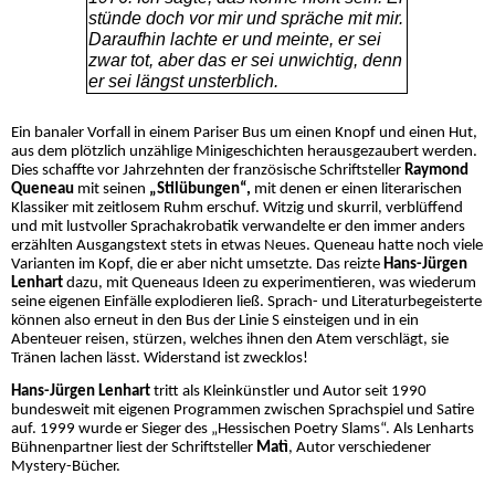
stünde doch vor mir und spräche mit mir.
Daraufhin lachte er und meinte, er sei
Impressum
zwar tot, aber das er sei unwichtig, denn
er sei längst unsterblich.
Datenschutzerklärung
Ein banaler Vorfall in einem Pariser Bus um einen Knopf und einen Hut,
aus dem plötzlich unzählige Minigeschichten herausgezaubert werden.
Dies schaffte vor Jahrzehnten der französische Schriftsteller
Raymond
Queneau
mit seinen
„Stilübungen“,
mit denen er einen literarischen
Klassiker mit zeitlosem Ruhm erschuf. Witzig und skurril, verblüffend
und mit lustvoller Sprachakrobatik verwandelte er den immer anders
erzählten Ausgangstext stets in etwas Neues. Queneau hatte noch viele
Varianten im Kopf, die er aber nicht umsetzte. Das reizte
Hans-Jürgen
Lenhart
dazu, mit Queneaus Ideen zu experimentieren, was wiederum
seine eigenen Einfälle explodieren ließ. Sprach- und Literaturbegeisterte
können also erneut in den Bus der Linie S einsteigen und in ein
Abenteuer reisen, stürzen, welches ihnen den Atem verschlägt, sie
Tränen lachen lässt. Widerstand ist zwecklos!
Hans-Jürgen Lenhart
tritt als Kleinkünstler und Autor seit 1990
bundesweit mit eigenen Programmen zwischen Sprachspiel und Satire
auf. 1999 wurde er Sieger des „Hessischen Poetry Slams“. Als Lenharts
Bühnenpartner liest der Schriftsteller
Matì
, Autor verschiedener
Mystery-Bücher.