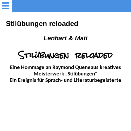
Startseite
Stilübungen reloaded
Programme
Lenhart & Matì
Stilübungen reloaded
Termine
Eine Hommage an Raymond Queneaus kreatives
Biografisches
Meisterwerk „Stilübungen"
Ein Ereignis für Sprach- und Literaturbegeisterte
Referenzen
Bücher
Warten auf Queneau