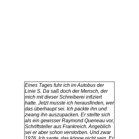
Der alte Hanauer
Leslie Link Biografie
CDs
ITF-Club
Einsätzlinge
Eines Tages fuhr ich im Autobus der
Linie S. Da saß doch der Mensch, der
mich mit dieser Schreiberei infiziert
Social Media
hatte. Jetzt musste ich herausfinden, wer
das überhaupt sei. Ich packte ihn und
zwang ihn auszupacken. Er stellte sich
Presse
als ein gewisser Raymond Queneau vor,
Schriftsteller aus Frankreich. Angeblich
sei er aber schon verstorben. Und zwar
Kontakt
1976. Ich sagte, das könne nicht sein. Er