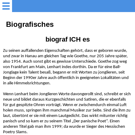
Startseite
Biografisches
Programme
biograf ICH es
Zu seinen auffallenden Eigenschaften gehört, dass er geboren wurde,
Termine
und zwar in Hanau am gleichen Tag wie Goethe, nur 205 Jahre später,
also 1954. Auch sonst gibt es gewisse Unterschiede. Goethe zog weg
von Frankfurt am Main, Lenhart indes dorthin. Da er für eine Ball-
Jonglage kein Talent besaß, begann er mit Worten zu jonglieren, seit
Biografisches
Beginn der 1990er Jahre auch öffentlich in geeigneten Lokalitäten und
in alle Himmelsrichtungen.
Referenzen
Wenn Lenhart beim Jonglieren Worte davongerollt sind, schreibt er sich
neue und bildet daraus Kurzgeschichten und Satiren, die er ebenfalls
für gut gespitzte Ohren vorträgt. Wenn er zwischendurch einmal Luft
Bücher
holen muss, springen ihm manchmal Musiker zur Seite. Sind die ihm zu
laut, übertönt er sie mit einem Lautgedicht. Das wirkt mitunter richtig
panisch und so kam er zu seinem Titel „Der panische Poet“. Einen
Warten auf Queneau
anderen Titel gab man ihm 1999; da wurde er Sieger des Hessischen
Poetry Slams.