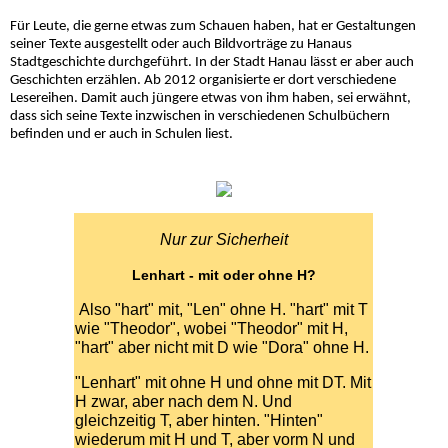
Der alte Hanauer
Für Leute, die gerne etwas zum Schauen haben, hat er Gestaltungen
seiner Texte ausgestellt oder auch Bildvorträge zu Hanaus
Stadtgeschichte durchgeführt. In der Stadt Hanau lässt er aber auch
Geschichten erzählen. Ab 2012 organisierte er dort verschiedene
Leslie Link Biografie
Lesereihen. Damit auch jüngere etwas von ihm haben, sei erwähnt,
dass sich seine Texte inzwischen in verschiedenen Schulbüchern
befinden und er auch in Schulen liest.
CDs
ITF-Club
Nur zur Sicherheit
Einsätzlinge
Lenhart - mit oder ohne H?
Also "hart" mit, "Len" ohne H. "hart" mit T
Social Media
wie "Theodor", wobei "Theodor" mit H,
"hart" aber nicht mit D wie "Dora" ohne H.
Presse
"Lenhart" mit ohne H und ohne mit DT. Mit
H zwar, aber nach dem N. Und
gleichzeitig T, aber hinten. "Hinten"
Kontakt
wiederum mit H und T, aber vorm N und